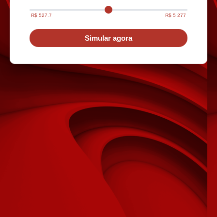
R$ 527.7
R$ 5 277
Simular agora