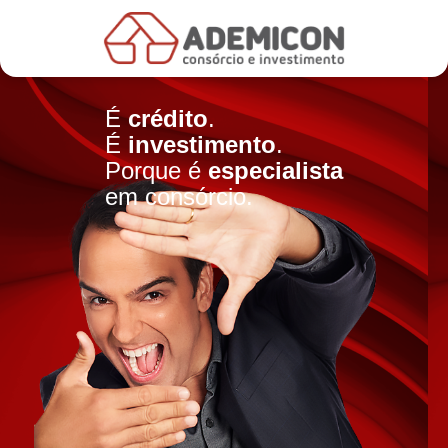
É
crédito
.
É
investimento
.
Porque é
especialista
em consórcio.